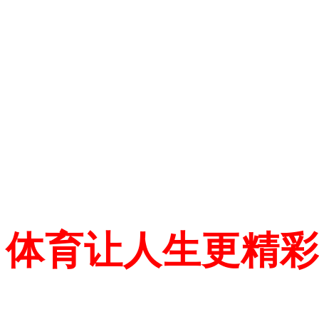
体育让人生更精彩