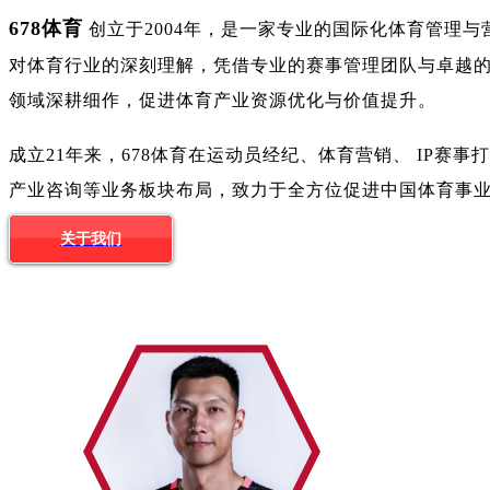
678体育
创立于2004年，是一家专业的国际化体育管理与
对体育行业的深刻理解，凭借专业的赛事管理团队与卓越
领域深耕细作，促进体育产业资源优化与价值提升。
成立21年来，678体育在运动员经纪、体育营销、 IP赛
产业咨询等业务板块布局，致力于全方位促进中国体育事
关于我们