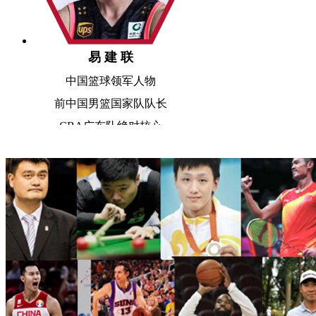
易 建 联
中国篮球领军人物
前中国男篮国家队队长
CBA广东队绝对核心
刘炜
前中国男篮助理教练