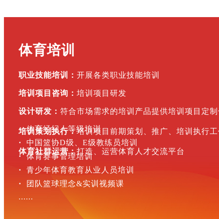
体育培训
刘翠青&徐冬林
东京残奥会冠军
职业技能培训：
开展各类职业技能培训
8年收获45块金牌
培训项目咨询：
培训项目研发
设计研发：
符合市场
需求的培训产品
提供培训项目定制
·
体育经纪人等级培训
培训策划执行：
培训项目前期策划、
推广、培训执行工
·
中国篮协D级、E级教练员培训
体育社群运营：
打造、运营体育
人才交流平台
·
体育赛事管理培训
·
青少年体育教育从业人员培训
·
团队篮球理念&实训视频课
朱 易
......
中国花样滑冰运动员