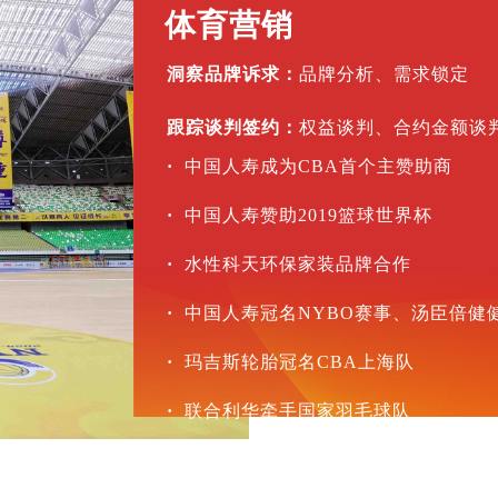
体育营销
洞察品牌诉求：
品牌分析、需求锁定
跟踪谈判签约
：
权益谈判、合约金额谈
·
中国人寿成为CBA首个主赞助商
·
中国人寿赞助2019篮球世界杯
·
水性科天环保家装品牌合作
·
中国人寿冠名NYBO赛事、
汤臣倍健
·
玛吉斯轮胎冠名CBA上海队
·
联合利华牵手国家羽毛球队
......