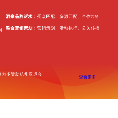
洞察品牌诉求：
受众匹配、资源匹配、合作
匹配
整合营销策划
：
营销策划、活动执行、
公关传播
判
健力多赞助杭州亚运会
查看更多