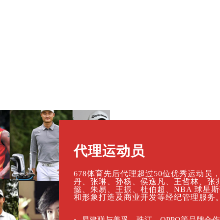
代理运动员
678体育先后代理超过50位优秀运动
丹、张琳、孙杨、侯逸凡、王哲林、张
懿、朱易、王振、杜伯超、NBA 球星
和形象打造及商业开发等经纪管理服务
·
易建联与美孚、珠江、OPPO等品牌合作