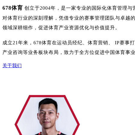
678体育
创立于2004年，是一家专业的国际化体育管理与
对体育行业的深刻理解，凭借专业的赛事管理团队与卓越
领域深耕细作，促进体育产业资源优化与价值提升。
成立21年来，678体育在运动员经纪、体育营销、 IP赛
产业咨询等业务板块布局，致力于全方位促进中国体育事
关于我们