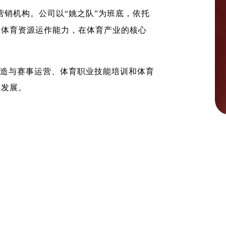
营销机构。公司以“姚之队”为班底，依托
的体育资源运作能力，在体育产业的核心
事打造与赛事运营、体育职业技能培训和体育
业发展。