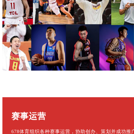
CBA上海队主教练
张兆旭
前
中国男篮核心球员，前CBA
上海队/天津队主力
赛事运营
678体育组织各种赛事运营，
协助创办、策划并成功推