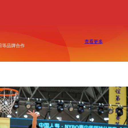
查看更多
博本田等品牌合作