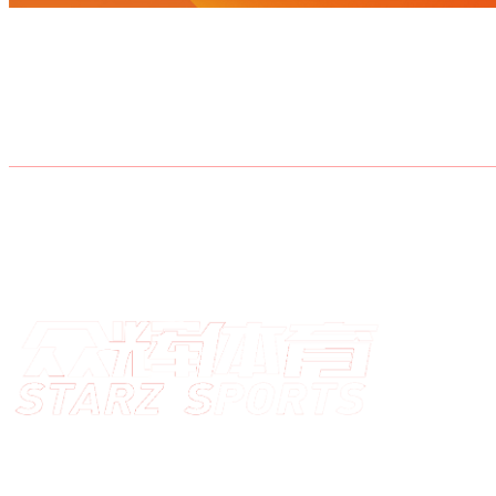
北京冬奥女子单人滑选手
首页
关于678
运动员经纪
赛事运营
张 新 军
体育营销
中国高尔夫领军人物
体育培训
体育产业咨询
北京
光辉国际巡回赛会员
新闻中心
联系我们
联系我们
邮箱