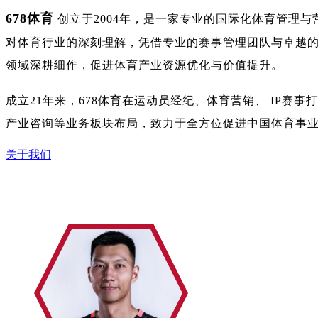
678体育
创立于2004年，是一家专业的国际化体育管理与
对体育行业的深刻理解，凭借专业的赛事管理团队与卓越
领域深耕细作，促进体育产业资源优化与价值提升。
成立21年来，678体育在运动员经纪、体育营销、 IP赛
产业咨询等业务板块布局，致力于全方位促进中国体育事
关于我们